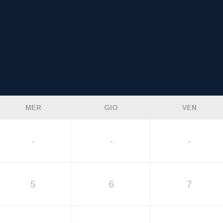
MER
GIO
VEN
-
-
-
5
6
7