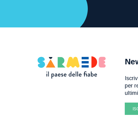
New
Iscri
per r
ultim
IS