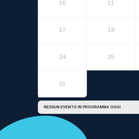
10
11
17
18
24
25
31
NESSUN EVENTO IN PROGRAMMA OGGI