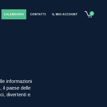
0
CALENDARIO
CONTATTI
IL MIO ACCOUNT
Nessun evento in carrello
alle informazioni
e
, il paese delle
ci, divertenti e