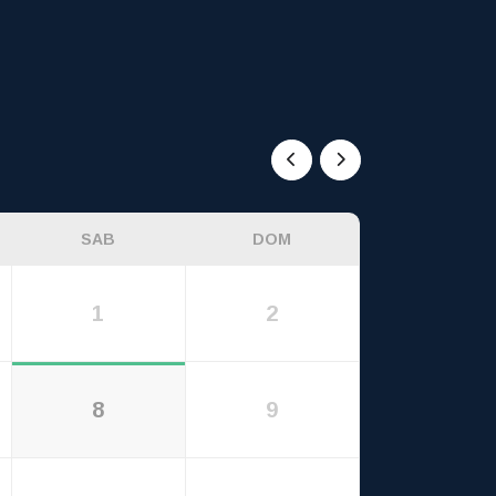
SAB
DOM
1
2
8
9